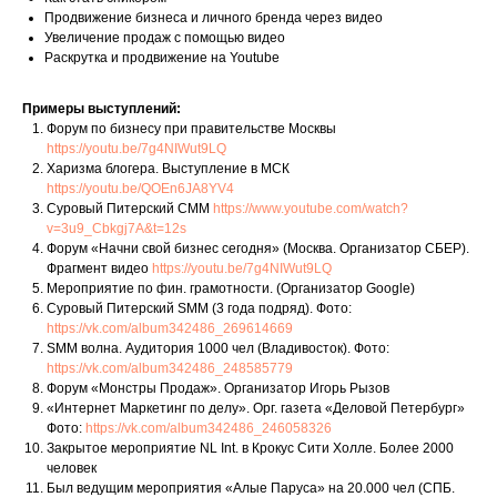
Продвижение бизнеса и личного бренда через видео
Увеличение продаж с помощью видео
Раскрутка и продвижение на Youtube
Примеры выступлений:
Форум по бизнесу при правительстве Москвы
https://youtu.be/7g4NIWut9LQ
Харизма блогера. Выступление в МСК
https://youtu.be/QOEn6JA8YV4
Суровый Питерский СММ
https://www.youtube.com/watch?
v=3u9_Cbkgj7A&t=12s
Форум «Начни свой бизнес сегодня» (Москва. Организатор СБЕР).
Фрагмент видео
https://youtu.be/7g4NIWut9LQ
Мероприятие по фин. грамотности. (Организатор Google)
Суровый Питерский SMM (3 года подряд). Фото:
https://vk.com/album342486_269614669
SMM волна. Аудитория 1000 чел (Владивосток). Фото:
https://vk.com/album342486_248585779
Форум «Монстры Продаж». Организатор Игорь Рызов
«Интернет Маркетинг по делу». Орг. газета «Деловой Петербург»
Фото:
https://vk.com/album342486_246058326
Закрытое мероприятие NL Int. в Крокус Сити Холле. Более 2000
человек
Был ведущим мероприятия «Алые Паруса» на 20.000 чел (СПБ.