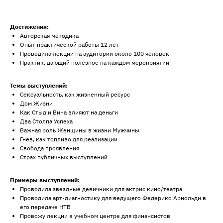
Достижения:
Авторская методика
Опыт практической работы 12 лет
Проводила лекции на аудитории около 100 человек
Практик, дающий полезное на каждом мероприятии
Темы выступлений:
Сексуальность, как жизненный ресурс
Дом Жизни
Как Стыд и Вина влияют на деньги
Два Столпа Успеха
Важная роль Женщины в жизни Мужчины
Гнев, как топливо для реализации
Свобода проявления
Страх публичных выступлений
Примеры выступлений:
Проводила звездные девичники для актрис кино/театра
Проводила арт-диагностику для ведущего Федерико Арнольди в
его передаче НТВ
Провожу лекции в учебном центре для финансистов