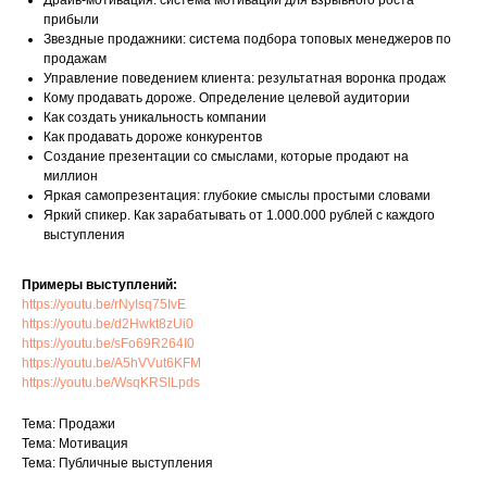
Драйв-мотивация: система мотивации для взрывного роста
прибыли
Звездные продажники: система подбора топовых менеджеров по
продажам
Управление поведением клиента: результатная воронка продаж
Кому продавать дороже. Определение целевой аудитории
Как создать уникальность компании
Как продавать дороже конкурентов
Создание презентации со смыслами, которые продают на
миллион
Яркая самопрезентация: глубокие смыслы простыми словами
Яркий спикер. Как зарабатывать от 1.000.000 рублей с каждого
выступления
Примеры выступлений:
https://youtu.be/rNyIsq75IvE
https://youtu.be/d2Hwkt8zUi0
https://youtu.be/sFo69R264I0
https://youtu.be/A5hVVut6KFM
https://youtu.be/WsqKRSILpds
Тема: Продажи
Тема: Мотивация
Тема: Публичные выступления