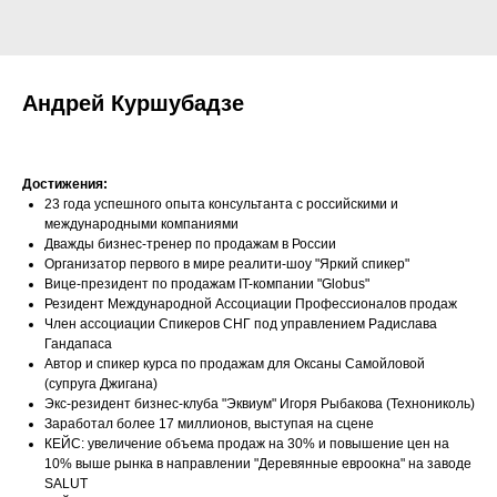
Андрей Куршубадзе
Достижения:
23 года успешного опыта консультанта с российскими и
международными компаниями
Дважды бизнес-тренер по продажам в России
Организатор первого в мире реалити-шоу "Яркий спикер"
Вице-президент по продажам IT-компании "Globus"
Резидент Международной Ассоциации Профессионалов продаж
Член ассоциации Спикеров СНГ под управлением Радислава
Гандапаса
Автор и спикер курса по продажам для Оксаны Самойловой
(супруга Джигана)
Экс-резидент бизнес-клуба "Эквиум" Игоря Рыбакова (Технониколь)
Заработал более 17 миллионов, выступая на сцене
КЕЙС: увеличение объема продаж на 30% и повышение цен на
10% выше рынка в направлении "Деревянные евроокна" на заводе
SALUT