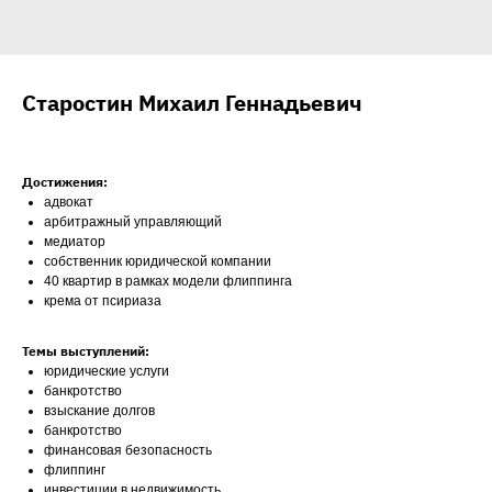
Старостин Михаил Геннадьевич
Достижения:
адвокат
арбитражный управляющий
медиатор
собственник юридической компании
40 квартир в рамках модели флиппинга
крема от псириаза
Темы выступлений:
юридические услуги
банкротство
взыскание долгов
банкротство
финансовая безопасность
флиппинг
инвестиции в недвижимость