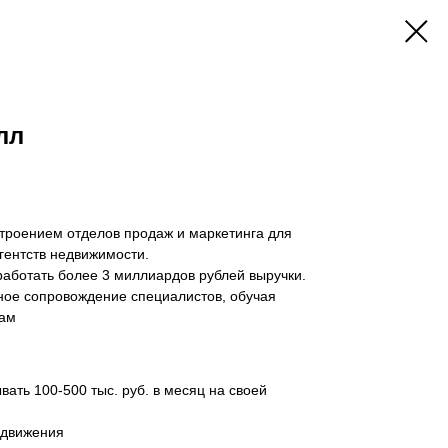
лл
троением отделов продаж и маркетинга для
гентств недвижимости.
аботать более 3 миллиардов рублей выручки.
ное сопровождение специалистов, обучая
там
ать 100-500 тыс. руб. в месяц на своей
одвижения