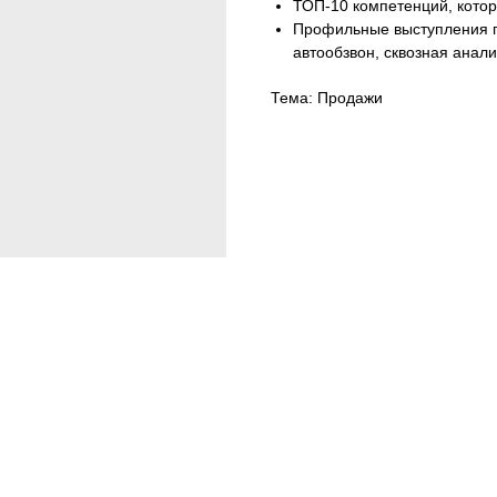
ТОП-10 компетенций, кот
Профильные выступления п
автообзвон, сквозная анали
Тема: Продажи