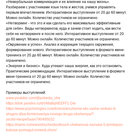
«Невербальная коммуникация и ее влияние на нашу жизнь».
Разбираем с участниками язык тела и жестов, учимся управлять
первым впечатлением. Интерактивное выступление от 20 до 60 минут.
Можно онлайн. Количество участников не ограничено.
«Нетворкинг - что это и как сделать его максимально эффективным
для себя». Виды нетворкингов, куда и зачем стоит ходить, как вести
себя не нетворкинге и после него. Интерактивное выступление от 20
до 60 минут. Можно онлайн. Количество участников не ограничено.
«Окружение и успех». Анализ и коррекция текущего окружения,
формирование нового. Интерактивное выступление в формате мини-
тренинга от 20 до 60 минут. Можно онлайн. Количество участников не
ограничено.
«Энергия и бизнес». Куда утекает наша энергия, как это остановить.
Практические рекомендации. Интерактивное выступление в формате
мини-тренинга от 20 до 60 минут. Можно онлайн. Количество
участников не ограничено.
Примеры выступлений:
www.youtube.com/@pobeda_che
https://disk.yandex.ru/d/VMaBqNEEFF1-Dw
https://www.psychologies.ru/articles/okruzhenie-eto-vashe-zerkalo-6-
shagov-dlya-formirovaniya-novogo-kruga-obsheniya/?
ysclid=lwope0aaix790495032
https://riamo.ru/news/obschestvo/kouch-chekanova-nazvala-5-printsipov-
kotorye-pomogut-izmenit-zhizn/