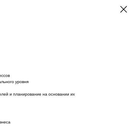
ессов
ального уровня
елей и планирование на основании их
знеса