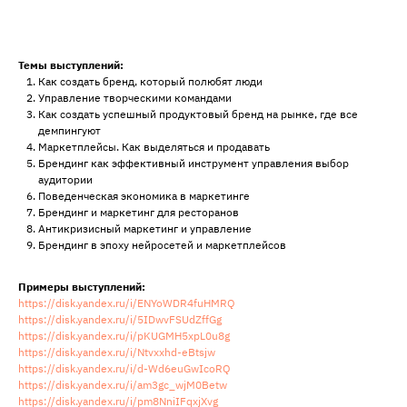
Темы выступлений:
Как создать бренд, который полюбят люди
Управление творческими командами
Как создать успешный продуктовый бренд на рынке, где все
демпингуют
Маркетплейсы. Как выделяться и продавать
Брендинг как эффективный инструмент управления выбор
аудитории
Поведенческая экономика в маркетинге
Брендинг и маркетинг для ресторанов
Антикризисный маркетинг и управление
Брендинг в эпоху нейросетей и маркетплейсов
Примеры выступлений:
https://disk.yandex.ru/i/ENYoWDR4fuHMRQ
https://disk.yandex.ru/i/5IDwvFSUdZffGg
https://disk.yandex.ru/i/pKUGMH5xpL0u8g
https://disk.yandex.ru/i/Ntvxxhd-eBtsjw
https://disk.yandex.ru/i/d-Wd6euGwIcoRQ
https://disk.yandex.ru/i/am3gc_wjM0Betw
https://disk.yandex.ru/i/pm8NniIFqxjXvg