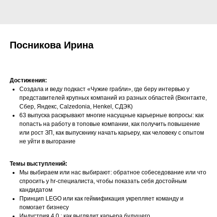
Посникова Ирина
Достижения:
Создала и веду подкаст «Чужие грабли», где беру интервью у
представителей крупных компаний из разных областей (Вконтакте,
Сбер, Яндекс, Calzedonia, Henkel, СДЭК)
63 выпуска раскрывают многие насущные карьерные вопросы: как
попасть на работу в топовые компании, как получить повышение
или рост ЗП, как выпускнику начать карьеру, как человеку с опытом
не уйти в выгорание
Темы выступлений:
Мы выбираем или нас выбирают: обратное собеседование или что
спросить у hr-специалиста, чтобы показать себя достойным
кандидатом
Принцип LEGO или как геймификация укрепляет команду и
помогает бизнесу
Индустрия 4.0.: как выглядит карьера будущего