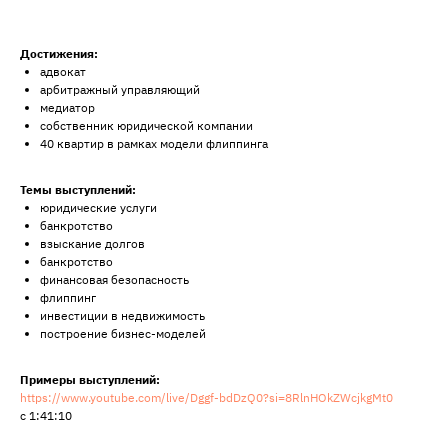
Достижения:
адвокат
арбитражный управляющий
медиатор
собственник юридической компании
40 квартир в рамках модели флиппинга
Темы выступлений:
юридические услуги
банкротство
взыскание долгов
банкротство
финансовая безопасность
флиппинг
инвестиции в недвижимость
построение бизнес-моделей
Примеры выступлений:
https://www.youtube.com/live/Dggf-bdDzQ0?si=8RlnHOkZWcjkgMt0
с 1:41:10