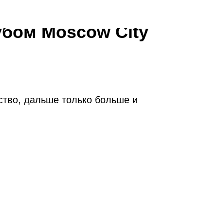
усный нетворкинг-
убом Moscow City
тво, дальше только больше и